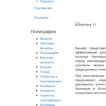
Реквизиты
Портфолио
Контакты
Полиграфия
Визитки
Листовки,
флаеры
Баннер представ
Ризография
эффективный рекл
полотна - баннерн
Буклеты,
перед рекламодат
каталоги
носители можно
Бланки
традиционных плака
Папки
Открытки и
При изготовлении 
предъявляет опр
приглашения
рекламного агент
Конверты
баннеров в Колп
Блокноты
оперативно воплотя
Грамоты,
сертификаты
Кубарики