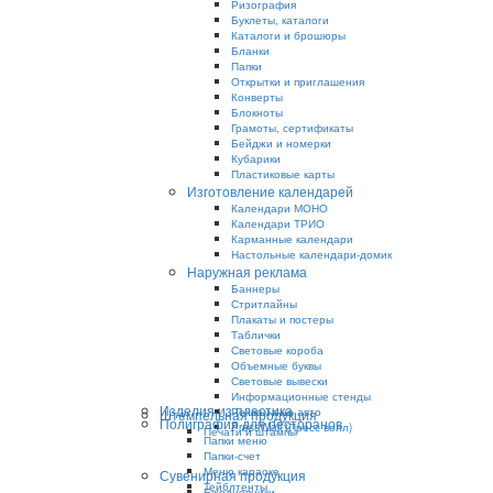
Ризография
Буклеты, каталоги
Каталоги и брошюры
Бланки
Папки
Открытки и приглашения
Конверты
Блокноты
Грамоты, сертификаты
Бейджи и номерки
Кубарики
Пластиковые карты
Изготовление календарей
Календари МОНО
Календари ТРИО
Карманные календари
Настольные календари-домик
Наружная реклама
Баннеры
Стритлайны
Плакаты и постеры
Таблички
Световые короба
Объемные буквы
Световые вывески
Информационные стенды
Изделия из пластика
Реклама на авто
Штемпельная продукция
Полиграфия для ресторанов
PressWall (Пресс волл)
Печати и штампы
Папки меню
Папки-счет
Меню караоке
Сувенирная продукция
Тейблтенты
Ежедневники