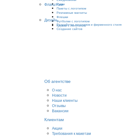
Флагштоки
Ручки
Пакеты с логотипом
Рекламные магниты
Флешки
Дизайн
Футболки с логотипом
Разработка логотипов и фирменного стиля
Кружки с логотипом
Создание сайтов
Об агентстве
О нас
Новости
Наши клиенты
Отзывы
Вакансии
Клиентам
Акции
Требования к макетам