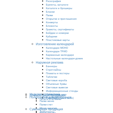
Ризография
Буклеты, каталоги
Каталоги и брошюры
Бланки
Папки
Открытки и приглашения
Конверты
Блокноты
Грамоты, сертификаты
Бейджи и номерки
Кубарики
Пластиковые карты
Изготовление календарей
Календари МОНО
Календари ТРИО
Карманные календари
Настольные календари-домик
Наружная реклама
Баннеры
Стритлайны
Плакаты и постеры
Таблички
Световые короба
Объемные буквы
Световые вывески
Информационные стенды
Изделия из пластика
Реклама на авто
Штемпельная продукция
Полиграфия для ресторанов
PressWall (Пресс волл)
Печати и штампы
Папки меню
Папки-счет
Меню караоке
Сувенирная продукция
Тейблтенты
Ежедневники