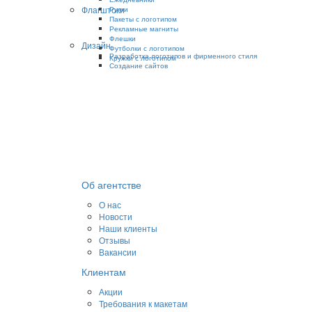
Флагштоки
Ручки
Пакеты с логотипом
Рекламные магниты
Флешки
Дизайн
Футболки с логотипом
Разработка логотипов и фирменного стиля
Кружки с логотипом
Создание сайтов
Об агентстве
О нас
Новости
Наши клиенты
Отзывы
Вакансии
Клиентам
Акции
Требования к макетам