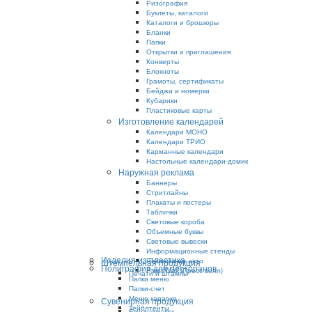
Ризография
Буклеты, каталоги
Каталоги и брошюры
Бланки
Папки
Открытки и приглашения
Конверты
Блокноты
Грамоты, сертификаты
Бейджи и номерки
Кубарики
Пластиковые карты
Изготовление календарей
Календари МОНО
Календари ТРИО
Карманные календари
Настольные календари-домик
Наружная реклама
Баннеры
Стритлайны
Плакаты и постеры
Таблички
Световые короба
Объемные буквы
Световые вывески
Информационные стенды
Изделия из пластика
Реклама на авто
Штемпельная продукция
Полиграфия для ресторанов
PressWall (Пресс волл)
Печати и штампы
Папки меню
Папки-счет
Меню караоке
Сувенирная продукция
Тейблтенты
Ежедневники