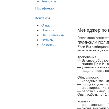
Реквизиты
Портфолио
Контакты
О нас
Новости
Менеджер по 
Наши клиенты
Рекламное агентст
Отзывы
ПРОДАЖАМ ПОЛИГР
Вакансии
Если Вы амбициозн
зарабатывать дост
Требования:
— Высшее образова
— знание ПК и Ин
— умение и желан
— нацеленность на 
Обязанности:
— холодные звонки
— продажа услуг п
— формирование, в
— работа с имеющ
Опыт работы: от 1 
Условия:
— оформление по Т
— оклад+высокий %