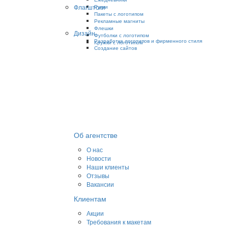
Флагштоки
Ручки
Пакеты с логотипом
Рекламные магниты
Флешки
Дизайн
Футболки с логотипом
Разработка логотипов и фирменного стиля
Кружки с логотипом
Создание сайтов
Об агентстве
О нас
Новости
Наши клиенты
Отзывы
Вакансии
Клиентам
Акции
Требования к макетам